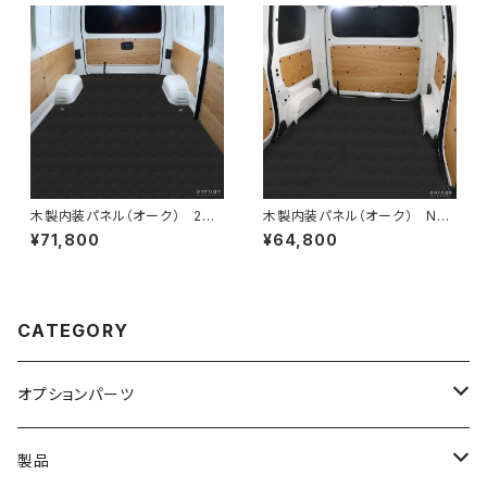
木製内装パネル（オーク） 200
木製内装パネル（オーク） NV2
系ハイエースバンDXロング標
00バネットスタンダード専用
¥71,800
¥64,800
準ボディ4ドア用
CATEGORY
オプションパーツ
200系ハイエースDX
製品