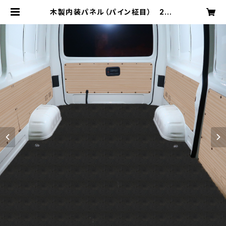
木製内装パネル（パイン柾目） 200
系ハイエースバンDXロング標準ボデ
ィ4ドア用 | parage product