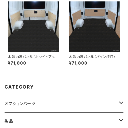
木製内装パネル（ホワイトアッシ
木製内装パネル（パイン柾目）
ュ） 200系ハイエースバンDX
200系ハイエースバンDXロン
¥71,800
¥71,800
ロング標準ボディ5ドア用
グ標準ボディ5ドア用
CATEGORY
オプションパーツ
200系ハイエースDX
製品